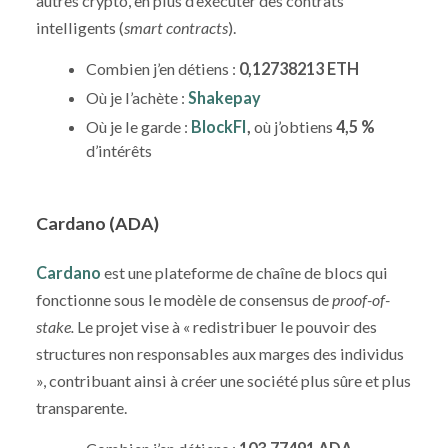
autres crypto, en plus d’exécuter des contrats
intelligents (
smart contracts
).
Combien j’en détiens :
0,12738213 ETH
Où je l’achète :
Shakepay
Où je le garde :
BlockFI
,
où j’obtiens
4,5 %
d’intérêts
Cardano (ADA)
Cardano
est une plateforme de chaîne de blocs qui
fonctionne sous le modèle de consensus de
proof-of-
stake.
Le projet vise à « redistribuer le pouvoir des
structures non responsables aux marges des individus
», contribuant ainsi à créer une société plus sûre et plus
transparente.