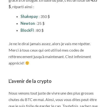
grâce à ce blogue. En date du jour, c’est un total de
455
$
, réparti ainsi :
Shakepay
: 350 $
Newton
: 25 $
BlockFI
: 80 $
Je ne le dirai jamais assez, alors je vais me répéter.
Merci à tous ceux qui ont utilisé mes codes de
référencement jusqu’à maintenant. C’est infiniment
apprécié!
L’avenir de la crypto
Nous venons tout juste de vivre une des plus grosses
chutes du BTC en mai. Ainsi, vous vous dites peut-être
que je suis folle de garder le cap. Toutefois, sachez que