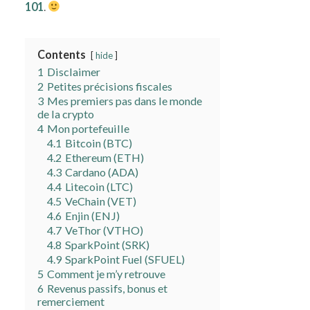
101
.
Contents
hide
1
Disclaimer
2
Petites précisions fiscales
3
Mes premiers pas dans le monde
de la crypto
4
Mon portefeuille
4.1
Bitcoin (BTC)
4.2
Ethereum (ETH)
4.3
Cardano (ADA)
4.4
Litecoin (LTC)
4.5
VeChain (VET)
4.6
Enjin (ENJ)
4.7
VeThor (VTHO)
4.8
SparkPoint (SRK)
4.9
SparkPoint Fuel (SFUEL)
5
Comment je m’y retrouve
6
Revenus passifs, bonus et
remerciement