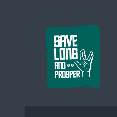
Save
Long
and
Prosper