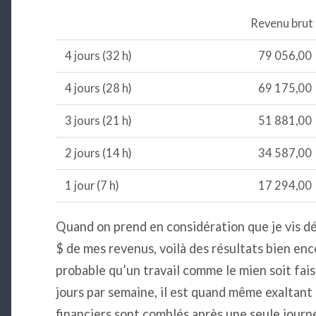
Revenu brut
4 jours (32 h)
79 056,00 
4 jours (28 h)
69 175,00 
3 jours (21 h)
51 881,00 
2 jours (14 h)
34 587,00 
1 jour (7 h)
17 294,00 
Quand on prend en considération que je vis 
$ de mes revenus, voilà des résultats bien enc
probable qu’un travail comme le mien soit fais
jours par semaine, il est quand même exaltant
financiers sont comblés après une seule journé