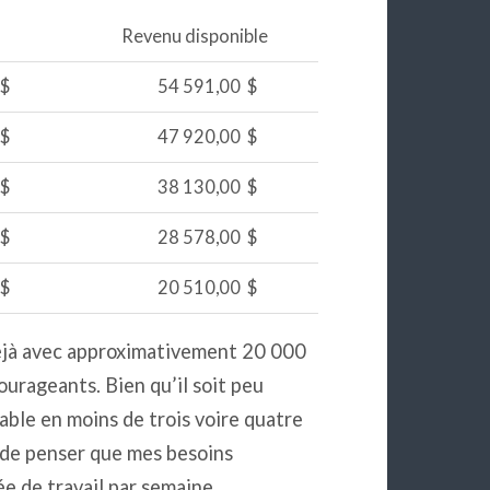
Revenu disponible
$
54 591,00 $
$
47 920,00 $
$
38 130,00 $
$
28 578,00 $
$
20 510,00 $
déjà avec approximativement 20 000
ourageants. Bien qu’il soit peu
able en moins de trois voire quatre
 de penser que mes besoins
e de travail par semaine.