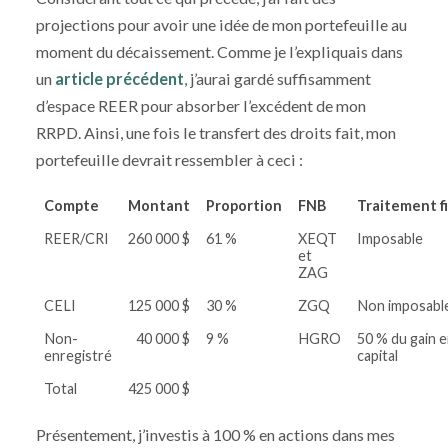
projections pour avoir une idée de mon portefeuille au
moment du décaissement. Comme je l’expliquais dans
un
article précédent
, j’aurai gardé suffisamment
d’espace REER pour absorber l’excédent de mon
RRPD. Ainsi, une fois le transfert des droits fait, mon
portefeuille devrait ressembler à ceci :
Compte
Montant
Proportion
FNB
Traitement fi
REER/CRI
260 000 $
61 %
XEQT
Imposable
et
ZAG
CELI
125 000 $
30 %
ZGQ
Non imposabl
Non-
40 000 $
9 %
HGRO
50 % du gain 
enregistré
capital
Total
425 000 $
Présentement, j’investis à 100 % en actions dans mes