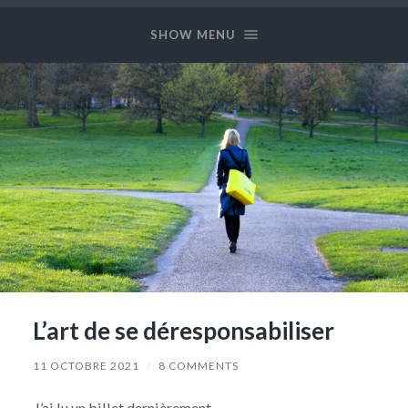
Long
and
SHOW MENU
Prosper
L’art de se déresponsabiliser
11 OCTOBRE 2021
/
8 COMMENTS
J’ai lu un billet dernièrement.