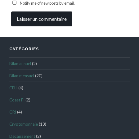
Notify me of new posts by email.
CATÉGORIES
Bilan annuel
(2)
Bilan mensuel
(20)
CELI
(4)
Coast FI
(2)
CRI
(4)
Cryptomonnaie
(13)
Décaissement
(2)